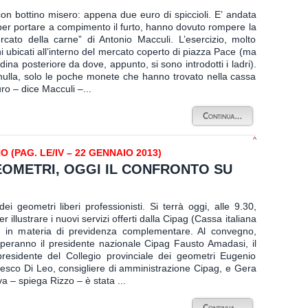
on bottino misero: appena due euro di spiccioli. E’ andata
, per portare a compimento il furto, hanno dovuto rompere la
cato della carne” di Antonio Macculi. L’esercizio, molto
 ubicati all’interno del mercato coperto di piazza Pace (ma
ina posteriore da dove, appunto, si sono introdotti i ladri).
 nulla, solo le poche monete che hanno trovato nella cassa
ro – dice Macculi –...
^
(PAG. LE/IV – 22 GENNAIO 2013)
EOMETRI, OGGI IL CONFRONTO SU
i geometri liberi professionisti. Si terrà oggi, alle 9.30,
r illustrare i nuovi servizi offerti dalla Cipag (Cassa italiana
) in materia di previdenza complementare. Al convegno,
eciperanno il presidente nazionale Cipag Fausto Amadasi, il
residente del Collegio provinciale dei geometri Eugenio
ncesco Di Leo, consigliere di amministrazione Cipag, e Gera
iva – spiega Rizzo – è stata ...