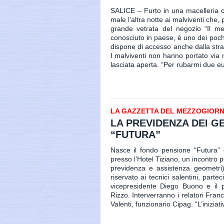
SALICE – Furto in una macelleria c
male l’altra notte ai malviventi che
grande vetrata del negozio “Il mer
conosciuto in paese, è uno dei pochi
dispone di accesso anche dalla strad
I malviventi non hanno portato via
lasciata aperta. “Per rubarmi due eu
LA GAZZETTA DEL MEZZOGIORNO 
LA PREVIDENZA DEI G
“FUTURA”
Nasce il fondo pensione “Futura” de
presso l’Hotel Tiziano, un incontro pe
previdenza e assistenza geometri
riservato ai tecnici salentini, part
vicepresidente Diego Buono e il p
Rizzo. Interverranno i relatori Fra
Valenti, funzionario Cipag. “L’iniziat