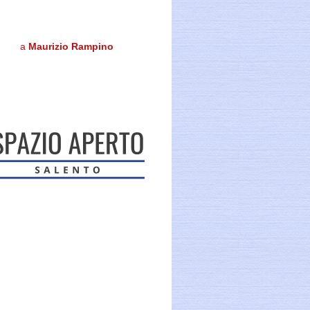
a
Maurizio Rampino