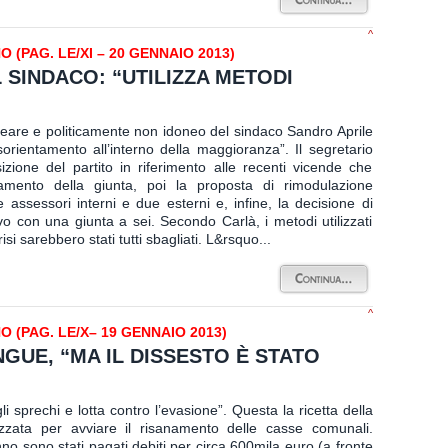
^
(PAG. LE/XI – 20 GENNAIO 2013)
 SINDACO: “UTILIZZA METODI
eare e politicamente non idoneo del sindaco Sandro Aprile
sorientamento all’interno della maggioranza”. Il segretario
izione del partito in riferimento alle recenti vicende che
amento della giunta, poi la proposta di rimodulazione
 assessori interni e due esterni e, infine, la decisione di
vo con una giunta a sei. Secondo Carlà, i metodi utilizzati
isi sarebbero stati tutti sbagliati. L&rsquo...
^
(PAG. LE/X– 19 GENNAIO 2013)
NGUE, “MA IL DISSESTO È STATO
 sprechi e lotta contro l’evasione”. Questa la ricetta della
lizzata per avviare il risanamento delle casse comunali.
no sono stati pagati debiti per circa 600mila euro (a fronte