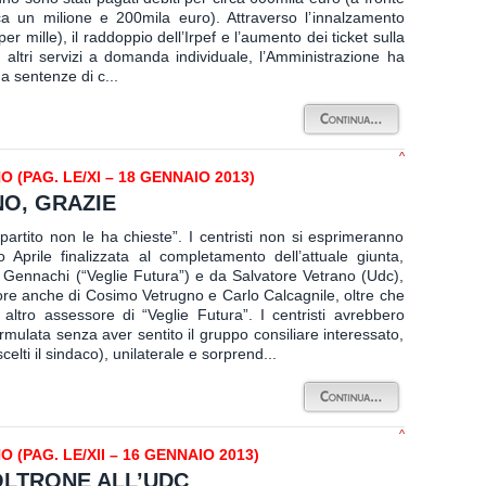
irca un milione e 200mila euro). Attraverso l’innalzamento
r mille), il raddoppio dell’Irpef e l’aumento dei ticket sulla
u altri servizi a domanda individuale, l’Amministrazione ha
a sentenze di c...
^
(PAG. LE/XI – 18 GENNAIO 2013)
O, GRAZIE
partito non le ha chieste”. I centristi non si esprimeranno
Aprile finalizzata al completamento dell’attuale giunta,
 Gennachi (“Veglie Futura”) e da Salvatore Vetrano (Udc),
ore anche di Cosimo Vetrugno e Carlo Calcagnile, oltre che
ltro assessore di “Veglie Futura”. I centristi avrebbero
ormulata senza aver sentito il gruppo consiliare interessato,
celti il sindaco), unilaterale e sorprend...
^
(PAG. LE/XII – 16 GENNAIO 2013)
POLTRONE ALL’UDC