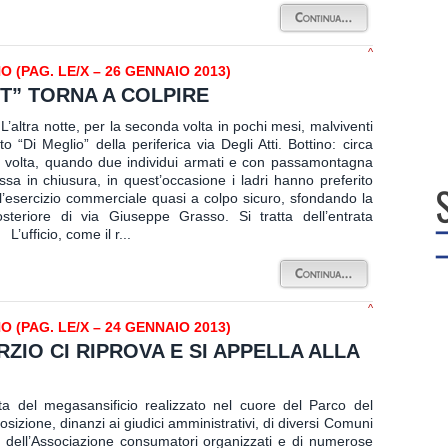
^
(PAG. LE/X – 26 GENNAIO 2013)
T” TORNA A COLPIRE
altra notte, per la seconda volta in pochi mesi, malviventi
“Di Meglio” della periferica via Degli Atti. Bottino: circa
tra volta, quando due individui armati e con passamontagna
sa in chiusura, in quest’occasione i ladri hanno preferito
ell’esercizio commerciale quasi a colpo sicuro, sfondando la
osteriore di via Giuseppe Grasso. Si tratta dell’entrata
L’ufficio, come il r...
^
(PAG. LE/X – 24 GENNAIO 2013)
RZIO CI RIPROVA E SI APPELLA ALLA
ita del megasansificio realizzato nel cuore del Parco del
izione, dinanzi ai giudici amministrativi, di diversi Comuni
”, dell’Associazione consumatori organizzati e di numerose