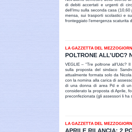
di debiti accertati e urgenti di c
dell’Imu sulla seconda casa (10,60 pe
mensa, sui trasporti scolastici e s
fronteggiato l’emergenza scaturita d
LA GAZZETTA DEL MEZZOGIORNO 
POLTRONE ALL’UDC? N
VEGLIE – “Tre poltrone all’Udc? Il 
sulla proposta del sindaco Sandro 
attualmente formata solo da Nicola
con la nomina alla carica di assess
di una donna di area Pd e di un a
considerato la proposta di Aprile, f
preconfezionata (gli assessori li ha s
LA GAZZETTA DEL MEZZOGIORNO 
APRILE RILANCIA: 2 