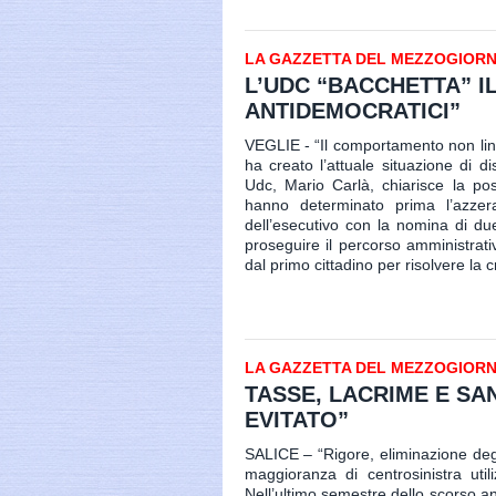
LA GAZZETTA DEL MEZZOGIORNO 
L’UDC “BACCHETTA” IL
ANTIDEMOCRATICI”
VEGLIE - “Il comportamento non lin
ha creato l’attuale situazione di di
Udc, Mario Carlà, chiarisce la pos
hanno determinato prima l’azzer
dell’esecutivo con la nomina di due
proseguire il percorso amministrati
dal primo cittadino per risolvere la cr
LA GAZZETTA DEL MEZZOGIORNO 
TASSE, LACRIME E SA
EVITATO”
SALICE – “Rigore, eliminazione degli
maggioranza di centrosinistra uti
Nell’ultimo semestre dello scorso an