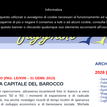
Informativa
Articoli
Home Page
Biografia
Pubblica
questo utilizzati si avvalgono di cookie necessari al funzionamento ed utili
 saperne di più o negare il consenso a tutti o ad alcuni cookie, consulta 
questo banner o cliccando qualunque suo elemento acconsenti all'uso 
ARCH
2026 
PAG. LE/XVIII – 31 GENN. 2013)
- Gen
- Febb
LA CAPITALE DEL BAROCCO
- Mar
- Apri
ripercorrere, attraverso incantevoli foto in bianco e nero
- Mag
i anni ’50 e ‘60, i momenti di espansione e di radicale
- Giug
tà, ma anche nostalgici ricordi di tempi ricolmi di speranza
- Lugl
uro di sviluppo economico e di benessere sociale. Michele