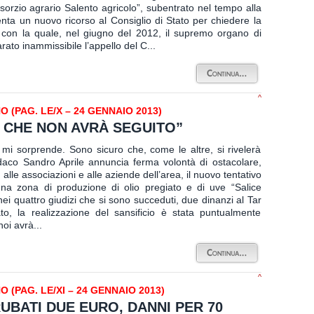
sorzio agrario Salento agricolo”, subentrato nel tempo alla
nta un nuovo ricorso al Consiglio di Stato per chiedere la
 con la quale, nel giugno del 2012, il supremo organo di
rato inammissibile l’appello del C...
^
(PAG. LE/X – 24 GENNAIO 2013)
 CHE NON AVRÀ SEGUITO”
mi sorprende. Sono sicuro che, come le altre, si rivelerà
indaco Sandro Aprile annuncia ferma volontà di ostacolare,
 alle associazioni e alle aziende dell’area, il nuovo tentativo
 una zona di produzione di olio pregiato e di uve “Salice
nei quattro giudizi che si sono succeduti, due dinanzi al Tar
to, la realizzazione del sansificio è stata puntualmente
oi avrà...
^
(PAG. LE/XI – 24 GENNAIO 2013)
UBATI DUE EURO, DANNI PER 70