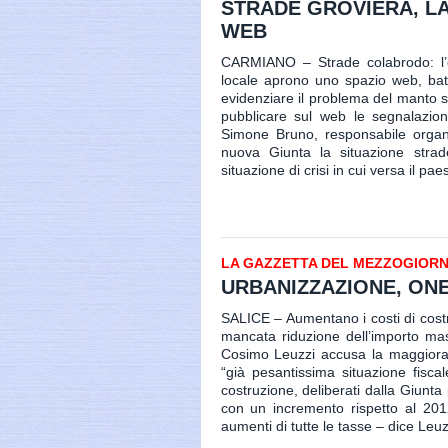
STRADE GROVIERA, LA
WEB
CARMIANO – Strade colabrodo: l’op
locale aprono uno spazio web, batt
evidenziare il problema del manto str
pubblicare sul web le segnalazioni
Simone Bruno, responsabile organi
nuova Giunta la situazione stra
situazione di crisi in cui versa il p
LA GAZZETTA DEL MEZZOGIORNO 
URBANIZZAZIONE, ONER
SALICE – Aumentano i costi di costru
mancata riduzione dell’importo mass
Cosimo Leuzzi accusa la maggioran
“già pesantissima situazione fiscal
costruzione, deliberati dalla Giunta
con un incremento rispetto al 201
aumenti di tutte le tasse – dice Leuzz