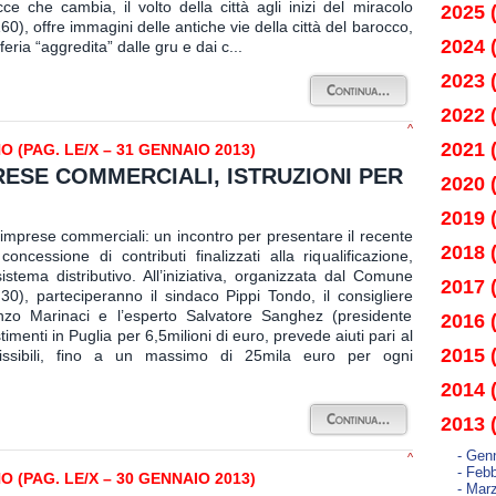
e che cambia, il volto della città agli inizi del miracolo
2025 
0), offre immagini delle antiche vie della città del barocco,
2024 
feria “aggredita” dalle gru e dai c...
2023 
2022 
^
2021 
(PAG. LE/X – 31 GENNAIO 2013)
RESE COMMERCIALI, ISTRUZIONI PER
2020 
2019 
 imprese commerciali: un incontro per presentare il recente
2018 
cessione di contributi finalizzati alla riqualificazione,
istema distributivo. All’iniziativa, organizzata dal Comune
2017 
6,30), parteciperanno il sindaco Pippi Tondo, il consigliere
 Enzo Marinaci e l’esperto Salvatore Sanghez (presidente
2016 
timenti in Puglia per 6,5milioni di euro, prevede aiuti pari al
2015 
ssibili, fino a un massimo di 25mila euro per ogni
2014 
2013 
- Gen
^
- Febb
(PAG. LE/X – 30 GENNAIO 2013)
- Mar