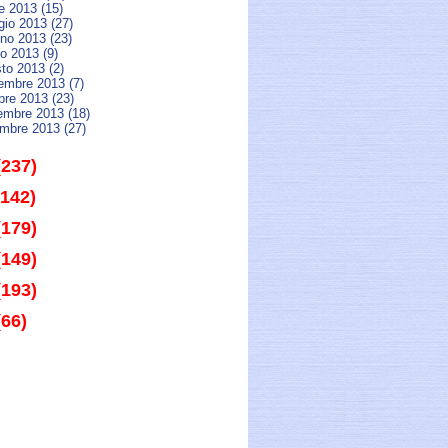
le 2013 (15)
gio 2013 (27)
gno 2013 (23)
io 2013 (9)
to 2013 (2)
tembre 2013 (7)
bre 2013 (23)
embre 2013 (18)
embre 2013 (27)
(237)
(142)
(179)
(149)
(193)
(66)