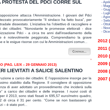
 PROTESTA DEL PDCI CORRE SUL
- Apri
- Mag
- Giu
- Lugl
posizione attacca l’Amministrazione. I giovani del Pdci
- Agos
ezzato provocatoriamente “Il sindaco ha fatto buca”, per
- Set
adale dissestato. L’iniziativa ha l’obiettivo di raccogliere e
- Otto
- Nov
 dei cittadini. “Nonostante le promesse elettorali - dice
- Dic
zzazione Pdci - a circa tre anni dall'insediamento della
de è notevolmente peggiorata. Comprendiamo la grave
2012 
aese e le esigue risorse con cui le Amministrazioni comun...
2011 
2010 
^
2009 
(PAG. LE/X – 29 GENNAIO 2013)
I LIEVITATI A SALICE SALENTINO
2008 
zione a carico dei cittadini. E l’opposizione insorge per la
2007 
imo stabilito dalla Regione. Il consigliere di opposizione
za di aver adottato un provvedimento che inciderà sulla
e” a carico dei cittadini e delle imprese. I nuovi costi di
 per il 2013, sono stati fissati in 695,57 euro/metro quadro,
2 di circa il 31 per cento. “Come se non bastassero gli
i – è stato port...