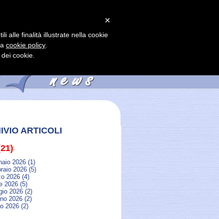
×
zioni
Contatti
 alle finalità illustrate nella cookie
la
cookie policy
.
dei cookie.
IVIO ARTICOLI
(21)
naio 2026 (1)
raio 2026 (5)
zo 2026 (4)
le 2026 (5)
gio 2026 (2)
no 2026 (2)
io 2026 (2)