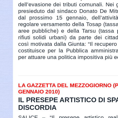
dell’evasione dei tributi comunali. Nei g
presieduto dal sindaco Donato De Mitri
dal prossimo 15 gennaio, dell’attivi
regolare versamento della Tosap (tass
aree pubbliche) e della Tarsu (tassa 
rifiuti solidi urbani) da parte dei cittad
così motivata dalla Giunta: “Il recupero 
costituisce per la Pubblica amministr
per attuare una politica impositiva più eq
LA GAZZETTA DEL MEZZOGIORNO (PAG
GENNAIO 2010)
IL PRESEPE ARTISTICO DI S
DISCORDIA
SALICE – “Il presepe artistico real