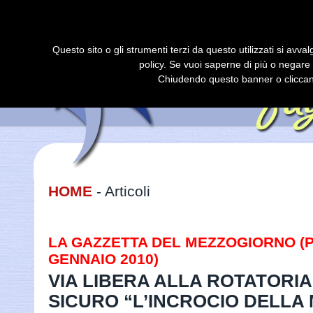
Hom
Questo sito o gli strumenti terzi da questo utilizzati si avval
policy. Se vuoi saperne di più o negare 
Chiudendo questo banner o cliccan
HOME
- Articoli
LA GAZZETTA DEL MEZZOGIORNO (PAG
GENNAIO 2010)
VIA LIBERA ALLA ROTATORI
SICURO “L’INCROCIO DELLA