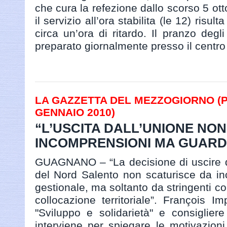
che cura la refezione dallo scorso 5 ot
il servizio all’ora stabilita (le 12) risult
circa un’ora di ritardo. Il pranzo degli
preparato giornalmente presso il centro 
LA GAZZETTA DEL MEZZOGIORNO (PA
GENNAIO 2010)
“L’USCITA DALL’UNIONE NO
INCOMPRENSIONI MA GUARDA
GUAGNANO – “La decisione di uscire d
del Nord Salento non scaturisce da in
gestionale, ma soltanto da stringenti co
collocazione territoriale”. François I
"Sviluppo e solidarietà" e consigliere
interviene per spiegare le motivazioni 